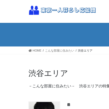
コ
ナ
ン
ビ
テ
ゲ
ン
ー
ツ
シ
へ
ョ
ス
ン
キ
に
ッ
移
HOME
こんな部屋に住みたい
渋谷エリア
プ
動
渋谷エリア
－こんな部屋に住みたい－ 渋谷エリアの特