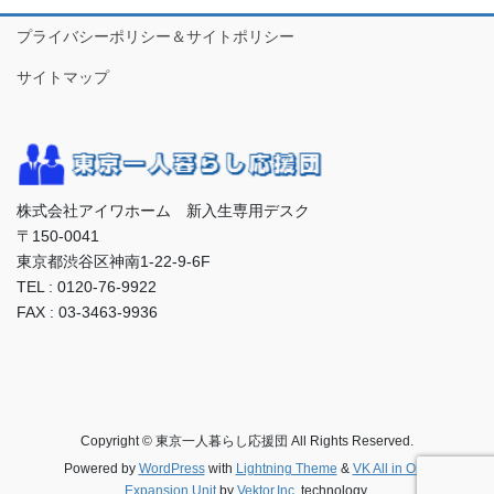
国士舘大学 (世田谷キャンパス)
昭和音楽大学
帝京科学大学（千住キャンパス）
プライバシーポリシー＆サイトポリシー
日本大学 危機管理学部
目白大学（新宿キャンパス）
国士舘大学 (多摩キャンパス)
サイトマップ
昭和学院短期大学
帝京大学 (八王子キャンパス)
日本大学 経済学部
国士舘大学 (町田キャンパス)
昭和女子大学
帝京大学 (板橋キャンパス)
日本大学 芸術学部
こども教育宝仙大学
昭和薬科大学
帝京短期大学
株式会社アイワホーム 新入生専用デスク
日本大学 歯学部
〒150-0041
駒沢女子大学
東京都渋谷区神南1-22-9-6F
女子美術大学（杉並キャンパス）
帝京平成大学 (池袋キャンパス)
日本大学 商学部
TEL : 0120-76-9922
駒澤大学
FAX : 03-3463-9936
白梅学園大学
帝京平成大学 (中野キャンパス)
日本大学 スポーツ科学部
白百合女子大学
デジタルハリウッド大学
日本大学 文理学部
杉野服飾大学（目黒キャンパス）
電気通信大学
Copyright © 東京一人暮らし応援団 All Rights Reserved.
日本大学 法学部
Powered by
WordPress
with
Lightning Theme
&
VK All in One
Expansion Unit
by
Vektor,Inc.
technology.