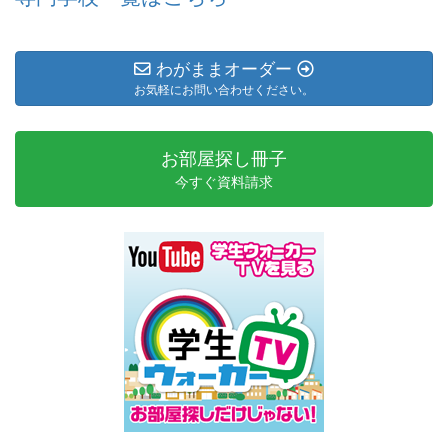
芝浦工業大学（豊洲キャンパス）
多摩美術大学（上野毛キャンパス）
法政大学 (市ヶ谷キャンパス)
日本栄養大学
武蔵野美術大学
立正大学 (品川キャンパス)
早稲田大学 (所沢キャンパス)
慶應義塾大学 (日吉キャンパス)
十文字学園女子大学
多摩美術大学（八王子キャンパス）
日本社会事業大学
法政大学 (多摩キャンパス)
わがままオーダー
明海大学（坂戸キャンパス）
早稲田大学 (戸山キャンパス)
お気軽にお問い合わせください。
工学院大学（八王子キャンパス）
淑徳大学（埼玉キャンパス）
千葉商科大学
法政大学 (小金井キャンパス)
日本獣医生命科学大学
明治学院大学 (白金キャンパス)
早稲田大学 (西早稲田キャンパス)
國學院大學 (渋谷キャンパス)
お部屋探し冊子
淑徳大学（東京キャンパス）
中央大学 (多摩キャンパス)
星薬科大学
日本女子体育大学
明治大学 (生田キャンパス)
今すぐ資料請求
早稲田大学 (早稲田キャンパス)
國學院大學 (たまプラーザキャンパス)
順天堂大学（本郷・お茶の水キャンパス）
中央大学（後楽園キャンパス）
日本女子大学
明治大学 (中野キャンパス)
和洋女子大学
国際医療福祉大学（東京赤坂キャンパス）
城西大学
中央大学（市ヶ谷田町キャンパス）
日本赤十字看護大学（広尾キャンパス）
明治大学 (和泉キャンパス)
国際基督教大学
城西国際大学 (東京紀尾井町キャンパス)
中央大学（茗荷谷キャンパス）
日本体育大学 (横浜・健志台キャンパス)
明治大学（駿河台キャンパス）
国際短期大学
上智大学
津田塾大学（小平キャンパス）
日本体育大学 (世田谷キャンパス)
明治薬科大学
国際ファッション専門職大学（東京キャンパス）
尚美学園大学
津田塾大学（千駄ヶ谷キャンパス）
日本大学 医学部
明星大学