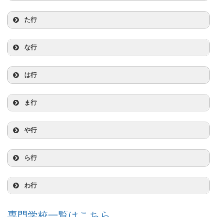
学習院大学（戸山キャンパス）
埼玉大学
た行
学習院大学（目白キャンパス）
埼玉医科大学（川角キャンパス）
大正大学
な行
神奈川大学（みなとみらいキャンパス）
埼玉学園大学
大東文化大学 (板橋キャンパス)
二松学舎大学 (九段キャンパス)
は行
神奈川大学（横浜キャンパス）
相模女子大学
大東文化大学（東松山キャンパス）
新渡戸文化短期大学（中野臨検キャンパス）
一橋大学
ま行
関東学院大学（横浜・関内キャンパス）
産業能率大学（自由が丘キャンパス）
高千穂大学
新渡戸文化短期大学（東高円寺キャンパス）
文化学園大学
武蔵大学
や行
北里大学 (相模原キャンパス)
実践女子大学 (日野キャンパス)
拓殖大学 (文京キャンパス)
日本医科大学（武蔵境キャンパス）
文教大学（東京あだちキャンパス）
武蔵野音楽大学（江古田キャンパス）
ヤマザキ動物看護大学
ら行
共立女子大学
実践女子大学 (渋谷キャンパス)
玉川大学
日本医療科学大学
文京学院大学（ふじみ野キャンパス）
武蔵野大学（有明キャンパス）
横浜国立大学
立教大学 (池袋キャンパス)
わ行
杏林大学（井の頭キャンパス）
芝浦工業大学 (大宮キャンパス)
多摩大学（多摩キャンパス）
文京学院大学 (本郷キャンパス)
日本歯科大学（東京キャンパス）
武蔵野大学（武蔵野キャンパス）
立教大学 (新座キャンパス)
和光大学
杏林大学（三鷹キャンパス）
専門学校一覧はこちら