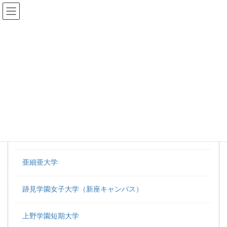
コ
ナ
ン
ビ
テ
ゲ
ン
ー
大学一覧
ツ
シ
へ
ョ
ス
ン
HOME
大学一覧
キ
に
ッ
移
プ
動
あ行
青山学院大学 (青山キャンパス)
亜細亜大学
跡見学園女子大学（新座キャンパス）
上野学園短期大学